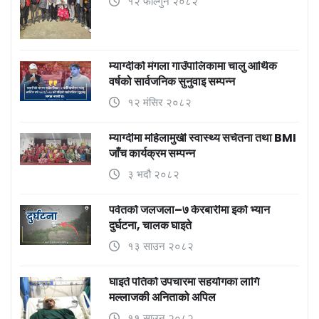
१२ फाल्गुन २०८२
म्याग्दीको मंगला गाउँपालिकामा चालु आर्थिक
वर्षको सार्वजनिक सुनुवाइ सम्पन्न
१२ मंसिर २०८२
म्याग्दीमा महिलामुखी स्वास्थ्य सचेतना तथा BMI
जाँच कार्यक्रम सम्पन्न
३ भदौ २०८२
पर्वतको जलजला–७ केरबारीमा इको भ्यान
दुर्घटना, चालक घाइते
१३ साउन २०८२
घाइते पतिको उपचारमा सहयोगका लागि
मल्लाजकी अनिताको अपिल
११ साउन २०८२