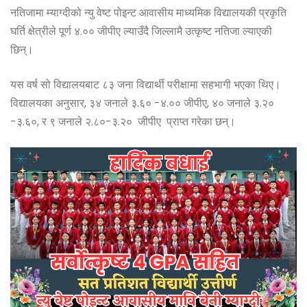
b
e
A
e
नतिजामा म्याग्दीको न्यु वेष्ट पोइन्ट आवासीय माध्यमिक विद्यालयकी प्रकृति
o
n
p
घर्ति क्षेत्रीले पूर्ण ४.०० जीपीए ल्याउँदै जिल्लामै उत्कृष्ट नतिजा ल्याएकी
o
g
p
छिन्।
k
e
यस वर्ष सो विद्यालयबाट ८३ जना विद्यार्थी परीक्षामा सहभागी भएका थिए।
r
विद्यालयका अनुसार, ३४ जनाले ३.६० -४.०० जीपीए, ४० जनाले ३.२०
-३.६०, र ९ जनाले २.८०-३.२० जीपीए प्राप्त गरेका छन्।