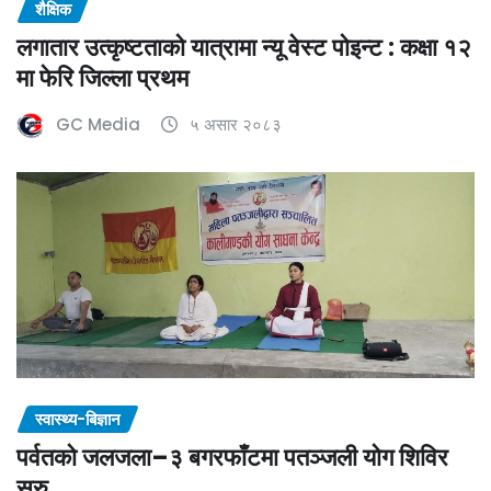
शैक्षिक
लगातार उत्कृष्टताको यात्रामा न्यू वेस्ट पोइन्ट : कक्षा १२
मा फेरि जिल्ला प्रथम
GC Media
५ असार २०८३
स्वास्थ्य-बिज्ञान
पर्वतको जलजला–३ बगरफाँटमा पतञ्जली योग शिविर
सुरु