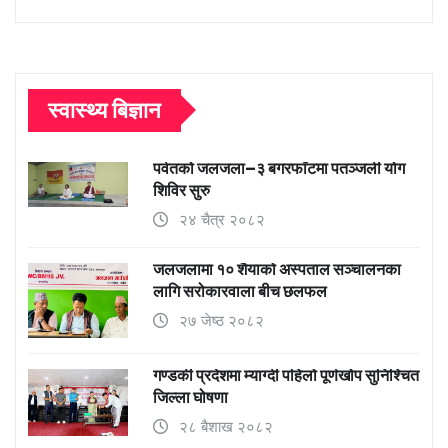
स्वास्थ्य बिज्ञान
पर्वतको जलजला–३ बगरफाँटमा पतञ्जली योग
शिविर सुरु
२४ चैत्र २०८२
जलजलामा १० शैयाको अस्पताल सञ्चालनका
लागि सरोकारवाला बीच छलफल
२७ जेष्ठ २०८२
गण्डकी प्रदेशमा म्याग्दी पहिलो पूर्णखोप सुनिश्चित
जिल्ला घोषणा
२८ बैशाख २०८२