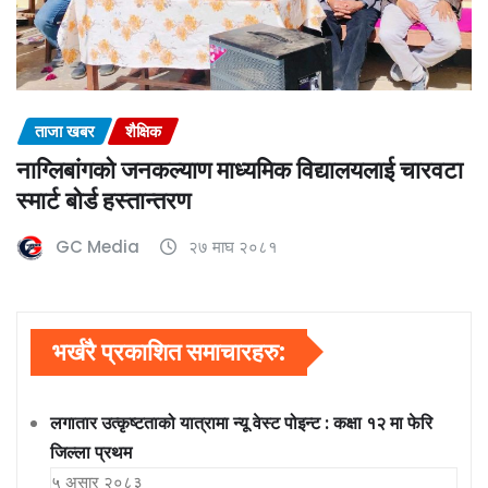
ताजा खबर
शैक्षिक
नाग्लिबांगको जनकल्याण माध्यमिक विद्यालयलाई चारवटा
स्मार्ट बोर्ड हस्तान्तरण
GC Media
२७ माघ २०८१
भर्खरै प्रकाशित समाचारहरु:
लगातार उत्कृष्टताको यात्रामा न्यू वेस्ट पोइन्ट : कक्षा १२ मा फेरि
जिल्ला प्रथम
५ असार २०८३