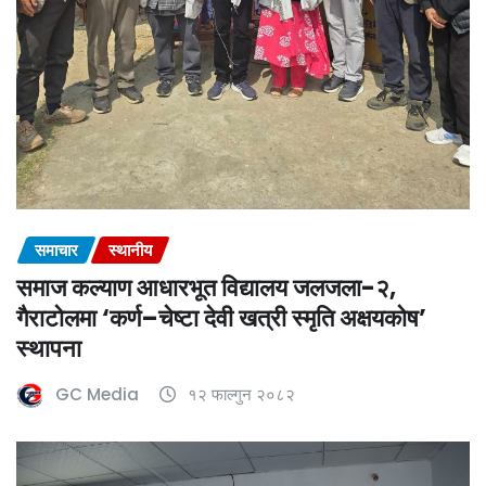
समाचार
स्थानीय
समाज कल्याण आधारभूत विद्यालय जलजला-२,
गैराटोलमा ‘कर्ण–चेष्टा देवी खत्री स्मृति अक्षयकोष’
स्थापना
GC Media
१२ फाल्गुन २०८२