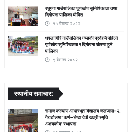
रघुगंगा गाउँपालिका पूर्णखोप सुनिश्चितता तथा
दिगोपना पालिका घोषित
१५ बैशाख २०८२
धवलागिरि गाउँपालिका गण्डकी प्रदेशमै पहिलो
पूर्णखोप सुनिश्चितता र दिगोपना घोषणा हुने
पालिका
९ बैशाख २०८२
स्थानीय समाचार:
समाज कल्याण आधारभूत विद्यालय जलजला-२,
गैराटोलमा ‘कर्ण–चेष्टा देवी खत्री स्मृति
अक्षयकोष’ स्थापना