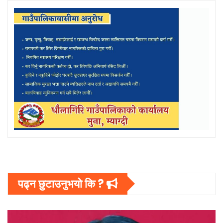
पढ्न छुटाउनुभयो कि ?