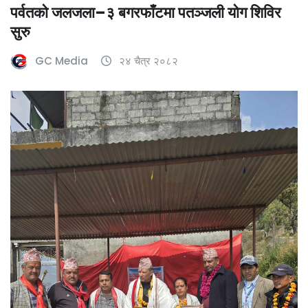
पर्वतको जलजला–३ बगरफाँटमा पतञ्जली योग शिविर
सुरु
GC Media
२४ चैत्र २०८२