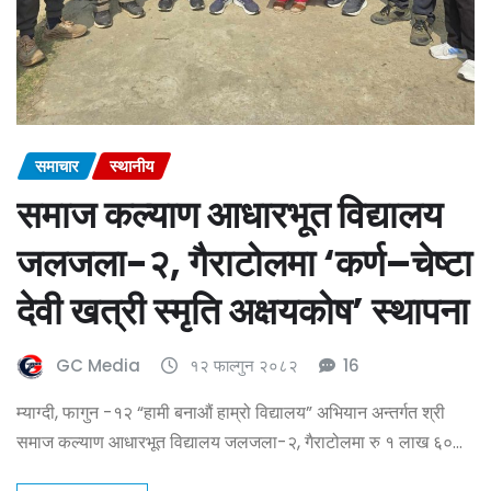
समाचार
स्थानीय
समाज कल्याण आधारभूत विद्यालय
जलजला-२, गैराटोलमा ‘कर्ण–चेष्टा
देवी खत्री स्मृति अक्षयकोष’ स्थापना
GC Media
१२ फाल्गुन २०८२
16
म्याग्दी, फागुन -१२ “हामी बनाऔं हाम्रो विद्यालय” अभियान अन्तर्गत श्री
समाज कल्याण आधारभूत विद्यालय जलजला-२, गैराटोलमा रु १ लाख ६०…