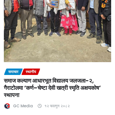
समाचार
स्थानीय
समाज कल्याण आधारभूत विद्यालय जलजला-२,
गैराटोलमा ‘कर्ण–चेष्टा देवी खत्री स्मृति अक्षयकोष’
स्थापना
GC Media
१२ फाल्गुन २०८२