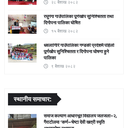
२८ बैशाख २०८२
रघुगंगा गाउँपालिका पूर्णखोप सुनिश्चितता तथा
दिगोपना पालिका घोषित
१५ बैशाख २०८२
धवलागिरि गाउँपालिका गण्डकी प्रदेशमै पहिलो
पूर्णखोप सुनिश्चितता र दिगोपना घोषणा हुने
पालिका
९ बैशाख २०८२
स्थानीय समाचार:
समाज कल्याण आधारभूत विद्यालय जलजला-२,
गैराटोलमा ‘कर्ण–चेष्टा देवी खत्री स्मृति