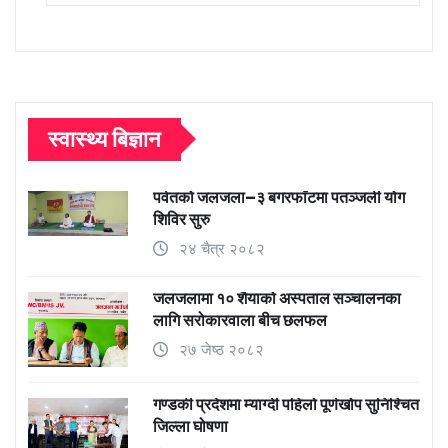
स्वास्थ्य बिज्ञान
पर्वतको जलजला–३ बगरफाँटमा पतञ्जली योग
शिविर सुरु
२४ चैत्र २०८२
जलजलामा १० शैयाको अस्पताल सञ्चालनका
लागि सरोकारवाला बीच छलफल
२७ जेष्ठ २०८२
गण्डकी प्रदेशमा म्याग्दी पहिलो पूर्णखोप सुनिश्चित
जिल्ला घोषणा