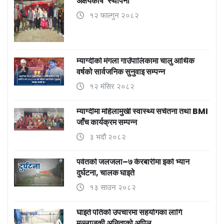
अक्षयकोष’ स्थापना
१२ फाल्गुन २०८२
म्याग्दीको मंगला गाउँपालिकामा चालु आर्थिक
वर्षको सार्वजनिक सुनुवाइ सम्पन्न
१२ मंसिर २०८२
म्याग्दीमा महिलामुखी स्वास्थ्य सचेतना तथा BMI
जाँच कार्यक्रम सम्पन्न
३ भदौ २०८२
पर्वतको जलजला–७ केरबारीमा इको भ्यान
दुर्घटना, चालक घाइते
१३ साउन २०८२
घाइते पतिको उपचारमा सहयोगका लागि
मल्लाजकी अनिताको अपिल