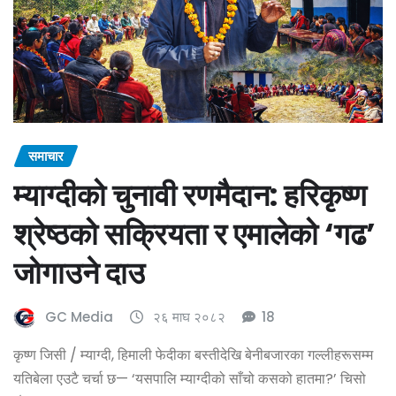
समाचार
म्याग्दीको चुनावी रणमैदान: हरिकृष्ण
श्रेष्ठको सक्रियता र एमालेको ‘गढ’
जोगाउने दाउ
GC Media
२६ माघ २०८२
18
कृष्ण जिसी / म्याग्दी, हिमाली फेदीका बस्तीदेखि बेनीबजारका गल्लीहरूसम्म
यतिबेला एउटै चर्चा छ— ‘यसपालि म्याग्दीको साँचो कसको हातमा?’ चिसो