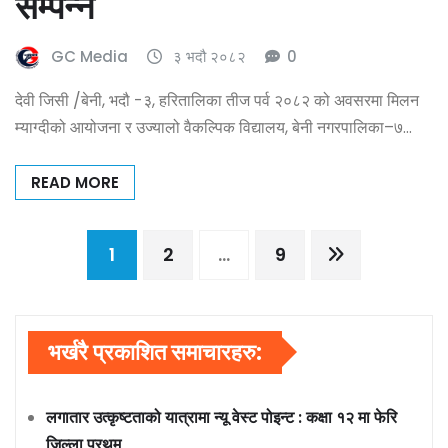
सम्पन्न
GC Media
३ भदौ २०८२
0
देवी जिसी /बेनी, भदौ -३, हरितालिका तीज पर्व २०८२ को अवसरमा मिलन
म्याग्दीको आयोजना र उज्यालो वैकल्पिक विद्यालय, बेनी नगरपालिका–७…
READ MORE
Posts
1
2
…
9
pagination
भर्खरै प्रकाशित समाचारहरु:
लगातार उत्कृष्टताको यात्रामा न्यू वेस्ट पोइन्ट : कक्षा १२ मा फेरि
जिल्ला प्रथम