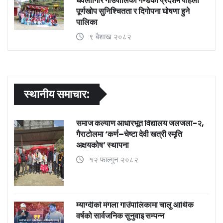
धवलागिरि गाउँपालिका गण्डकी प्रदेशमै पहिलो
पूर्णखोप सुनिश्चितता र दिगोपना घोषणा हुने
पालिका
९ बैशाख २०८२
स्थानीय समाचार:
समाज कल्याण आधारभूत विद्यालय जलजला-२,
गैराटोलमा ‘कर्ण–चेष्टा देवी खत्री स्मृति
अक्षयकोष’ स्थापना
१२ फाल्गुन २०८२
म्याग्दीको मंगला गाउँपालिकामा चालु आर्थिक
वर्षको सार्वजनिक सुनुवाइ सम्पन्न