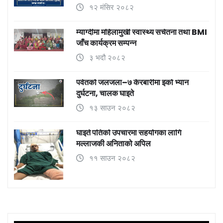
१२ मंसिर २०८२
म्याग्दीमा महिलामुखी स्वास्थ्य सचेतना तथा BMI
जाँच कार्यक्रम सम्पन्न
३ भदौ २०८२
पर्वतको जलजला–७ केरबारीमा इको भ्यान
दुर्घटना, चालक घाइते
१३ साउन २०८२
घाइते पतिको उपचारमा सहयोगका लागि
मल्लाजकी अनिताको अपिल
११ साउन २०८२