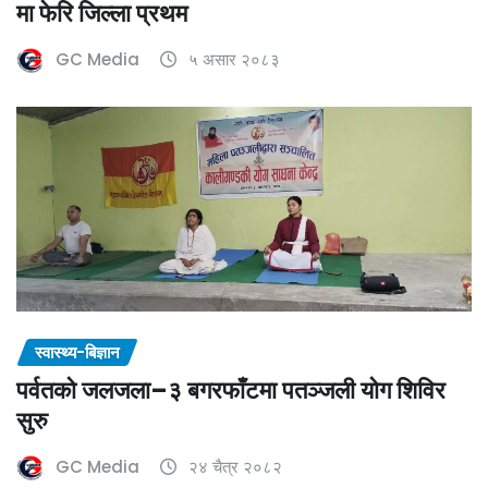
मा फेरि जिल्ला प्रथम
GC Media
५ असार २०८३
स्वास्थ्य-बिज्ञान
पर्वतको जलजला–३ बगरफाँटमा पतञ्जली योग शिविर
सुरु
GC Media
२४ चैत्र २०८२