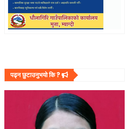
पढ्न छुटाउनुभयो कि ?