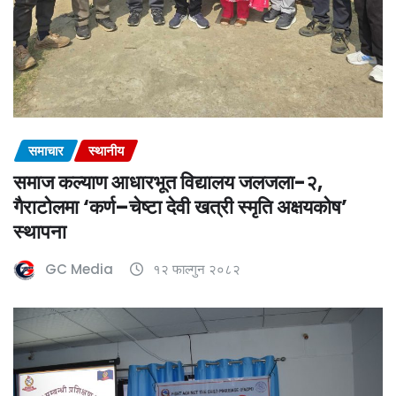
समाचार
स्थानीय
समाज कल्याण आधारभूत विद्यालय जलजला-२,
गैराटोलमा ‘कर्ण–चेष्टा देवी खत्री स्मृति अक्षयकोष’
स्थापना
GC Media
१२ फाल्गुन २०८२