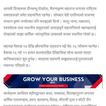
k
e
आगामी दिनहरूमा दीनबन्धु पोखरेल, चैतन्यकृष्ण महाराज लगायत राष्ट्रिय
r
वक्ताहरूको समेत सहभागिता रहनेछ। सोमबार देवी प्रतिभाको वाचनमा
भगवान कृष्ण जन्मोत्सव पनि मनाइएको थियो। साधु–सन्त, भक्तजन,
स्वयंसेवक तथा स्थानीय समुदायको उत्साहपूर्ण सहभागिताले महायज्ञलाई
पोखराको साझा धार्मिक-सांस्कृतिक उत्सवको रूपमा स्थापित गरेको छ।
महायज्ञ वैशाख १७ देखि औपचारिक उद्घाटन भई जेठ २६ गतेसम्म चल्नेछ।
वैशाख १६ गते ११ हजार कलशसहित ऐतिहासिक शोभा कलश यात्रा
शान्तिघाटबाट सुरु हुनेछ। यात्रामा सहभागी समूहहरूलाई पुरस्कारको
व्यवस्था गरिएको छ।
कार्यक्रम अवधिभर श्रीमद्भागवत कथा, रामकथा, शिवमहापुराण लगायत
धार्मिक प्रवचनहरू, हवन, ब्रतबन्ध, विवाह, चौरासी पूजा र कोटी दीप