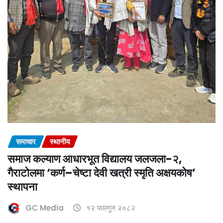
समाचार
स्थानीय
समाज कल्याण आधारभूत विद्यालय जलजला-२,
गैराटोलमा ‘कर्ण–चेष्टा देवी खत्री स्मृति अक्षयकोष’
स्थापना
GC Media
१२ फाल्गुन २०८२