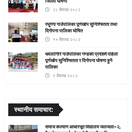
जिल्ला घोषणा
२८ बैशाख २०८२
रघुगंगा गाउँपालिका पूर्णखोप सुनिश्चितता तथा
दिगोपना पालिका घोषित
१५ बैशाख २०८२
धवलागिरि गाउँपालिका गण्डकी प्रदेशमै पहिलो
पूर्णखोप सुनिश्चितता र दिगोपना घोषणा हुने
पालिका
९ बैशाख २०८२
स्थानीय समाचार:
समाज कल्याण आधारभूत विद्यालय जलजला-२,