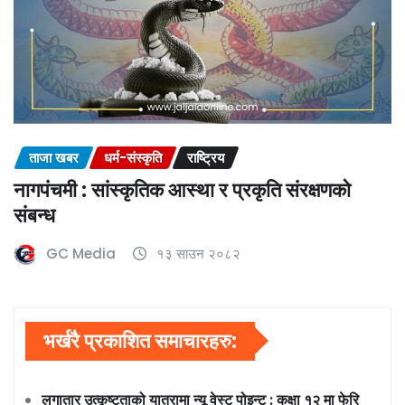
ताजा खबर
धर्म-संस्कृति
राष्ट्रिय
नागपंचमी : सांस्कृतिक आस्था र प्रकृति संरक्षणको
संबन्ध
GC Media
१३ साउन २०८२
भर्खरै प्रकाशित समाचारहरु:
लगातार उत्कृष्टताको यात्रामा न्यू वेस्ट पोइन्ट : कक्षा १२ मा फेरि