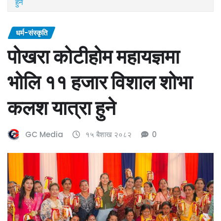
हुने
धर्म-संस्कृति
पोखरा कोटीहोम महायज्ञमा
भोलि ११ हजार विशाल शोभा
कलश यात्रा हुने
GC Media
१५ बैशाख २०८२
0