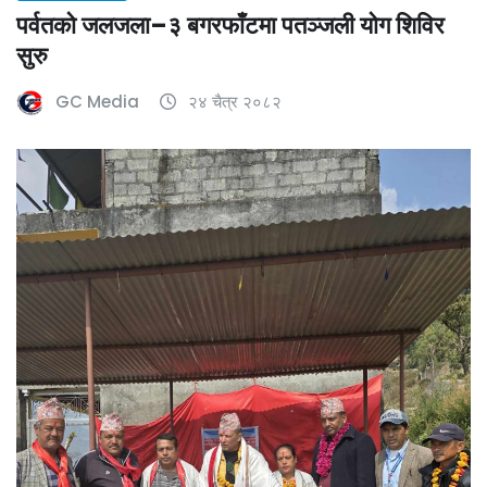
पर्वतको जलजला–३ बगरफाँटमा पतञ्जली योग शिविर
सुरु
GC Media
२४ चैत्र २०८२