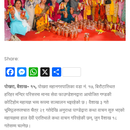
Share:
F
M
W
X
S
a
e
h
h
पोखरा, बैशाख- १५,
पोखरा महानगरपालिका वडा नं. १७, बिरौटास्थित
c
s
a
a
हरिहर मन्दिर परिसरमा मानव सेवा फाउण्डेशनद्वारा आयोजित गण्डकी
e
s
ts
r
कोटिहोम महायज्ञ भव्य रूपमा सञ्चालन भइरहेको छ। वैशाख ३ गते
b
e
A
e
भूमिपूजनपश्चात चैत्र २९ गतेदेखि अनुराधा पाण्डेद्वारा कथा वाचन सुरु भएको
o
n
p
महायज्ञमा हाल देवी प्रतिभाले कथा वाचन गरिरहेकी छन्, जुन वैशाख १८
o
g
p
गतेसम्म चल्नेछ।