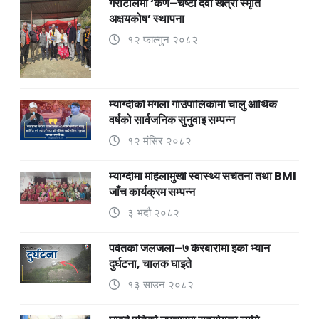
गैराटोलमा ‘कर्ण–चेष्टा देवी खत्री स्मृति
अक्षयकोष’ स्थापना
१२ फाल्गुन २०८२
म्याग्दीको मंगला गाउँपालिकामा चालु आर्थिक
वर्षको सार्वजनिक सुनुवाइ सम्पन्न
१२ मंसिर २०८२
म्याग्दीमा महिलामुखी स्वास्थ्य सचेतना तथा BMI
जाँच कार्यक्रम सम्पन्न
३ भदौ २०८२
पर्वतको जलजला–७ केरबारीमा इको भ्यान
दुर्घटना, चालक घाइते
१३ साउन २०८२