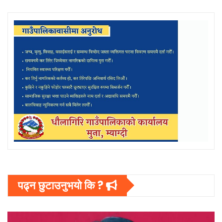
पढ्न छुटाउनुभयो कि ?