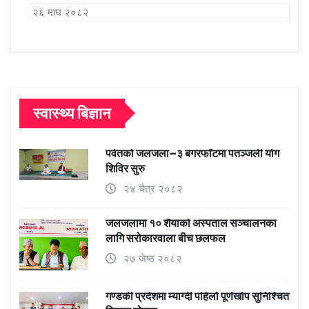
२६ माघ २०८२
स्वास्थ्य बिज्ञान
पर्वतको जलजला–३ बगरफाँटमा पतञ्जली योग
शिविर सुरु
२४ चैत्र २०८२
जलजलामा १० शैयाको अस्पताल सञ्चालनका
लागि सरोकारवाला बीच छलफल
२७ जेष्ठ २०८२
गण्डकी प्रदेशमा म्याग्दी पहिलो पूर्णखोप सुनिश्चित