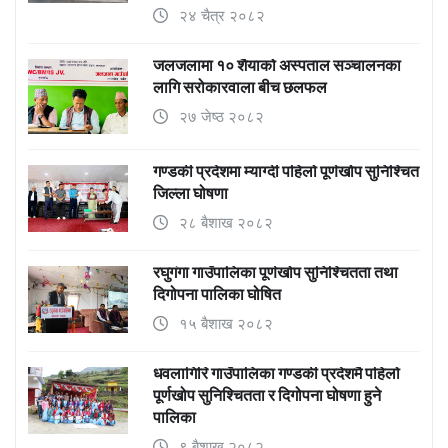
२४ चैत्र २०८२
जलजलामा १० शैयाको अस्पताल सञ्चालनका
लागि सरोकारवाला बीच छलफल
२७ जेष्ठ २०८२
गण्डकी प्रदेशमा म्याग्दी पहिलो पूर्णखोप सुनिश्चित
जिल्ला घोषणा
२८ बैशाख २०८२
रघुगंगा गाउँपालिका पूर्णखोप सुनिश्चितता तथा
दिगोपना पालिका घोषित
१५ बैशाख २०८२
धवलागिरि गाउँपालिका गण्डकी प्रदेशमै पहिलो
पूर्णखोप सुनिश्चितता र दिगोपना घोषणा हुने
पालिका
९ बैशाख २०८२