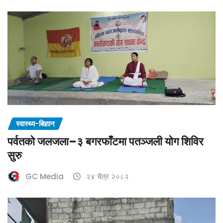
स्वास्थ्य-बिज्ञान
पर्वतको जलजला–३ बगरफाँटमा पतञ्जली योग शिविर
सुरु
GC Media
२४ चैत्र २०८२