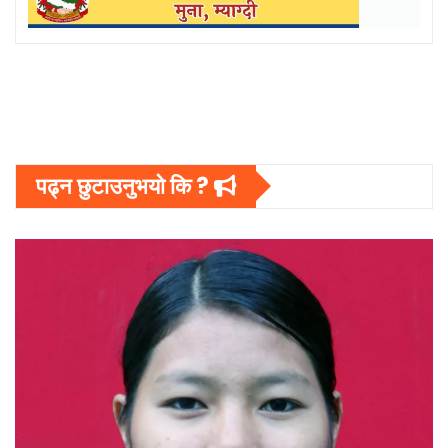
पढ्न छुटाउनुभयो कि ?