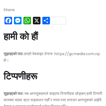
Share:
F
M
W
X
S
a
e
h
h
हामी काे हाैं
c
s
a
a
e
s
ts
r
b
e
A
e
सुझाइएको पाठ:
हाम्रो वेबसाइट ठेगाना: https://gcmedia.com.np
o
n
p
हो।
o
g
p
k
e
टिप्पणीहरू
r
सुझाइएको पाठ:
जब आगन्तुकहरूले साइटमा टिप्पणीहरू छोड्छन् हामी टिप्पणी
फारममा भएका डाटा सङ्कलन गर्छौँ र स्पाम पत्ता लगाउन आगन्तुकको आईपी