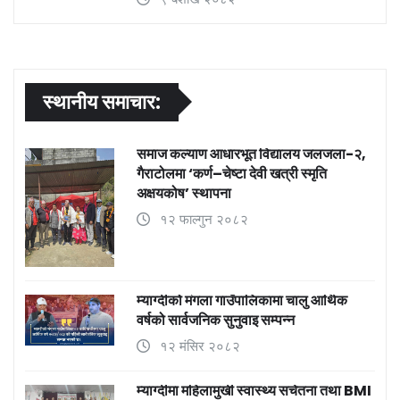
स्थानीय समाचार:
समाज कल्याण आधारभूत विद्यालय जलजला-२,
गैराटोलमा ‘कर्ण–चेष्टा देवी खत्री स्मृति
अक्षयकोष’ स्थापना
१२ फाल्गुन २०८२
म्याग्दीको मंगला गाउँपालिकामा चालु आर्थिक
वर्षको सार्वजनिक सुनुवाइ सम्पन्न
१२ मंसिर २०८२
म्याग्दीमा महिलामुखी स्वास्थ्य सचेतना तथा BMI