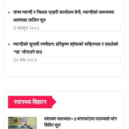
संगम म्याग्दी र जिल्ला प्रहरी कार्यालय बेनी, म्याग्दीको समन्वयमा
आत्मरक्षा तालिम सुरु
६ फाल्गुन २०८२
म्याग्दीको चुनावी रणमैदान: हरिकृष्ण श्रेष्ठको सक्रियता र एमालेको
‘गढ’ जोगाउने दाउ
२६ माघ २०८२
स्वास्थ्य बिज्ञान
पर्वतको जलजला–३ बगरफाँटमा पतञ्जली योग
शिविर सुरु