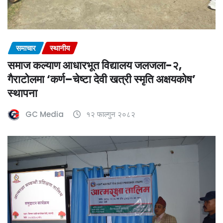
समाचार
स्थानीय
समाज कल्याण आधारभूत विद्यालय जलजला-२,
गैराटोलमा ‘कर्ण–चेष्टा देवी खत्री स्मृति अक्षयकोष’
स्थापना
GC Media
१२ फाल्गुन २०८२