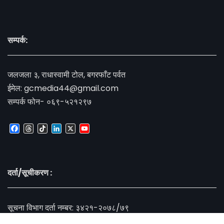
सम्पर्क:
जलजला ३, राधास्वामी टोल, बगरफाँट पर्वत
ईमेल:
gcmedia44@gmail.com
सम्पर्क फोन- ०६९-५२१२९७
Facebook
Threads
TikTok
LinkedIn
X
YouTube
Channel
दर्ता/सूचीकरण :
सूचना विभाग दर्ता नम्बर: ३४२१-२०७८/७९
प्रेस काउन्सिल सूचीकरण नम्बर : ३४६०