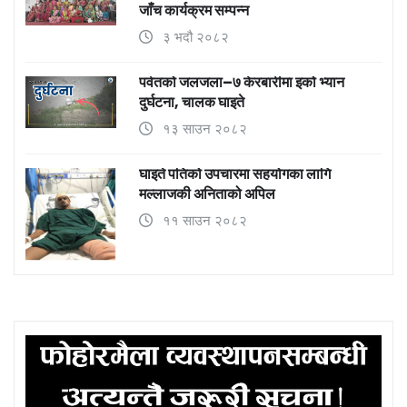
जाँच कार्यक्रम सम्पन्न
३ भदौ २०८२
पर्वतको जलजला–७ केरबारीमा इको भ्यान
दुर्घटना, चालक घाइते
१३ साउन २०८२
घाइते पतिको उपचारमा सहयोगका लागि
मल्लाजकी अनिताको अपिल
११ साउन २०८२