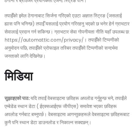
ठेगाना र ब्राउजर प्रयोगकर्ता एजेन्ट स्ट्रिङ पनि।
तपाईँको इमेल ठेगानाबाट सिर्जना गरिएको एउटा अज्ञात स्ट्रिङ (जसलाई
ह्यास पनि भनिन्छ) तपाईँ यसलाई प्रयोग गरिरहनु भएको छ भनेर हेर्न ग्राभटार
सेवालाई प्रदान गर्न सकिन्छ। ग्राभटार सेवा गोपनीयता नीति यहाँ उपलब्ध छ:
https://automattic.com/privacy/। तपाईँको टिप्पणीको
अनुमोदन पछि, तपाईँको प्रोफाइल तस्बिर तपाईँको टिप्पणीको सन्दर्भमा
जनताको लागि देखिनेछ।
मिडिया
सुझाइएको पाठ:
यदि तपाईं वेबसाइटमा छविहरू अपलोड गर्नुहुन्छ भने, तपाईंले
एम्बेडेड स्थान डेटा ( ईएक्सआईएफ जीपीएस) समावेश भएका छविहरू
अपलोड गर्नबाट बच्नुपर्छ। वेबसाइटमा आगन्तुकहरूले वेबसाइटमा छविहरूबाट
कुनै पनि स्थान डेटा डाउनलोड र निकाल्न सक्दछन्।